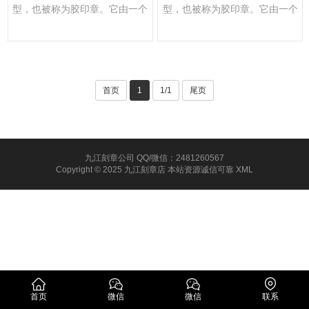
型，也被称为胶印章。它由一个
型，也被称为胶印章。它由一个
印章头和一个手柄组成，通常···
印章头和一个手柄组成，通···
首页
1
1/1
尾页
九江刻章公司 QQ/微信：2481260567
Copyright © 2025 九江刻章店 本站资源诚信可靠
XML
首页
微信
微信
联系